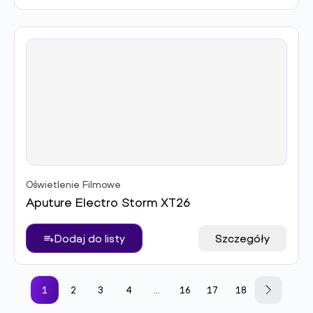
Oświetlenie Filmowe
Aputure Electro Storm XT26
Dodaj do listy
Szczegóły
1
2
3
4
…
16
17
18