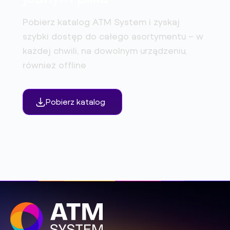
Pobierz katalog ATM System i zyskaj
szybki dostęp do całego asortymentu – w
każdej chwili, na dowolnym urządzeniu,
również offline
Pobierz katalog