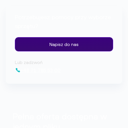
Potrzebujesz pomocy przy wyborze
sprzętu?
Napisz do nas
Lub zadzwoń
+48 71 785 53 00
Pełna oferta dostępna w
jednym pliku