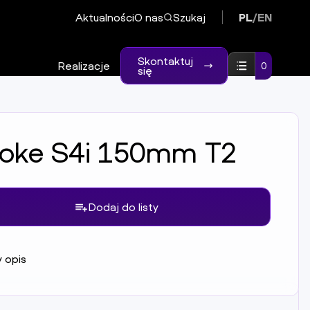
Aktualności
O nas
Szukaj
PL
/
EN
Skontaktuj
Realizacje
0
się
oke S4i 150mm T2
Dodaj do listy
 opis