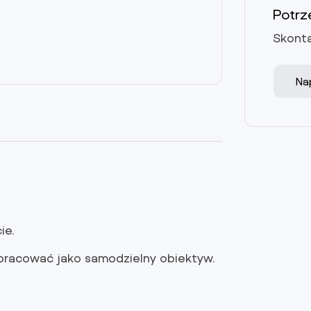
Potrz
Skonta
Na
ie.
 pracować jako samodzielny obiektyw.