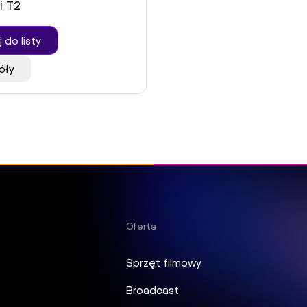
i T2
 do listy
óły
Oferta
Sprzęt filmowy
Broadcast