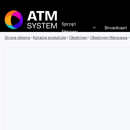
Skip
to
content
Sprzęt
Broadcast
Rozwiń
filmowy
menu
Strona główna
Katalog produktów
Obiektywy
Obiektywy Warszawa