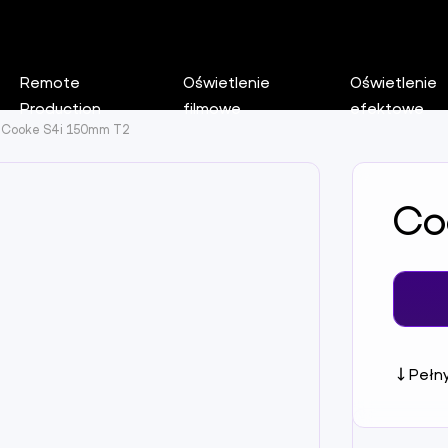
Remote
Oświetlenie
Oświetlenie
Production
filmowe
efektowe
Cooke S4i 150mm T2
Co
Pełny