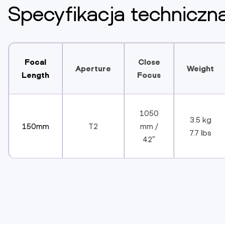
Specyfikacja techniczn
Focal
Close
Aperture
Weight
Length
Focus
1050
3.5 kg
150mm
T2
mm /
7.7 lbs
42″